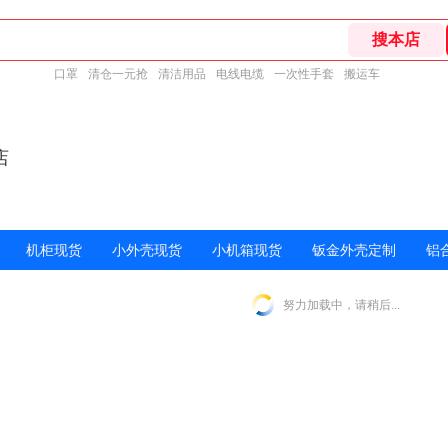
口罩
清仓一元抢
清洁用品
电线电缆
一次性手套
搬运车
店
机柜现货
小外壳现货
小机箱现货
钣金外壳定制
铝
努力加载中，请稍后...